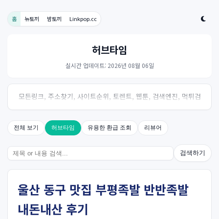
홈
뉴토끼
밤토끼
Linkpop.cc
허브타임
실시간 업데이트: 2026년 08월 06일
모든링크, 주소찾기, 사이트순위, 토렌트, 웹툰, 검색엔진, 먹튀검
증, 스포츠, 드라마, 커뮤니티 링크사이트! 여기여
전체 보기
허브타임
유용한 환급 조회
리뷰어
검색하기
울산 동구 맛집 부평족발 반반족발
내돈내산 후기