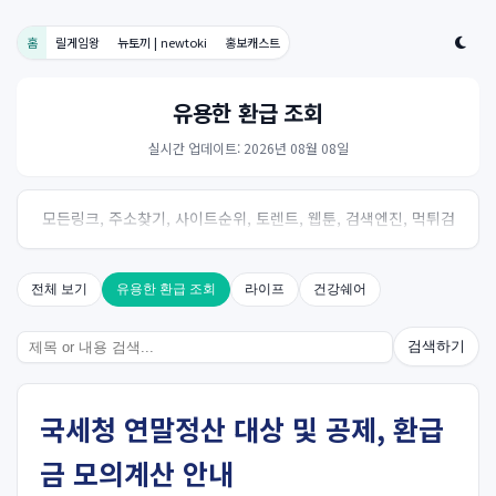
홈
릴게임왕
뉴토끼 | newtoki
홍보캐스트
유용한 환급 조회
실시간 업데이트: 2026년 08월 08일
모든링크, 주소찾기, 사이트순위, 토렌트, 웹툰, 검색엔진, 먹튀검
증, 스포츠, 드라마, 커뮤니티 링크사이트! 여기여
전체 보기
유용한 환급 조회
라이프
건강쉐어
검색하기
국세청 연말정산 대상 및 공제, 환급
금 모의계산 안내